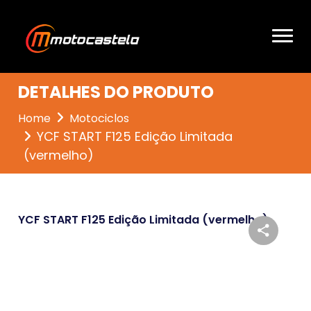
DETALHES DO PRODUTO
Home
Motociclos
YCF START F125 Edição Limitada
(vermelho)
YCF START F125 Edição Limitada (vermelho)