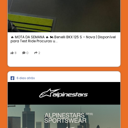
🔥 MOTA DA SEMANA 🔥 🏍️ Benelli BKX 125 S – Nova | Disponível
para Test Ride Procuras u...
8
0
2
6 dias atrás