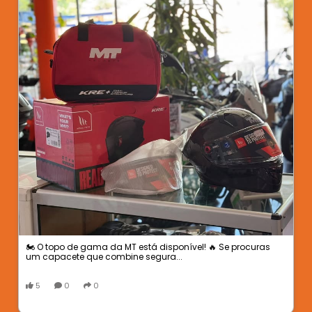
🏍️ O topo de gama da MT está disponível! 🔥 Se procuras
um capacete que combine segura...
5
0
0