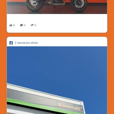
6
0
0
2 semanas atrás