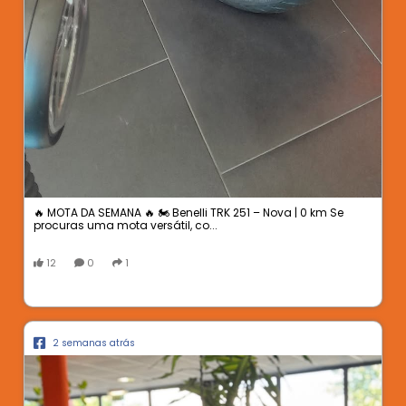
🔥 MOTA DA SEMANA 🔥 🏍️ Benelli TRK 251 – Nova | 0 km Se
procuras uma mota versátil, co...
12
0
1
2 semanas atrás