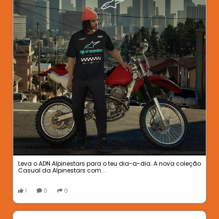
Leva o ADN Alpinestars para o teu dia-a-dia. A nova coleção
Casual da Alpinestars com...
1
0
0