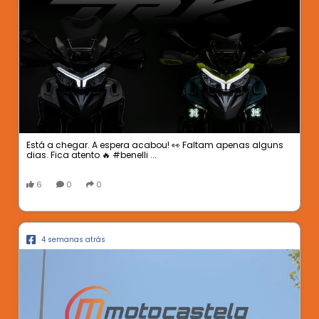
Está a chegar. A espera acabou! 👀 Faltam apenas alguns
dias. Fica atento 🔥 #benelli ...
6
0
0
4 semanas atrás