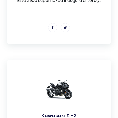
Esta Z900 supernaked inaugura a iteraç...
Kawasaki Z H2