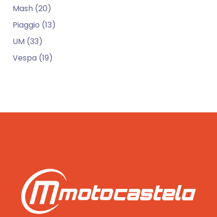
Mash (20)
Piaggio (13)
UM (33)
Vespa (19)