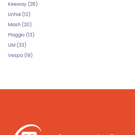
Keeway (28)
Linhai (12)
Mash (20)
Piaggio (13)
UM (33)
Vespa (19)