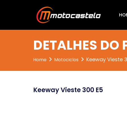
HO
DETALHES DO
Keeway Vieste 
Home
Motociclos
Keeway Vieste 300 E5