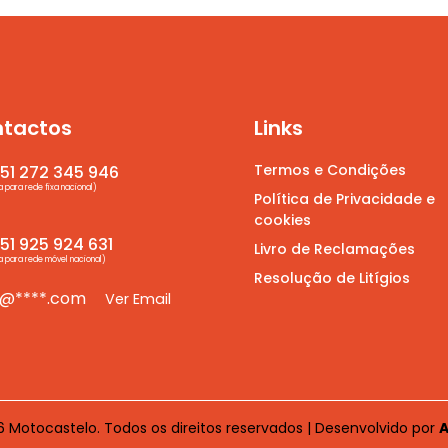
tactos
Links
Termos e Condições
51 272 345 946
para rede fixa nacional)
Política de Privacidade e
cookies
1 925 924 631
Livro de Reclamações
para rede móvel nacional)
Resolução de Litígios
*@****.com
Ver Email
 Motocastelo. Todos os direitos reservados | Desenvolvido por
A