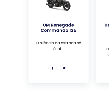
UM Renegade
K
Commando 125
O silêncio da estrada só
é int...
a