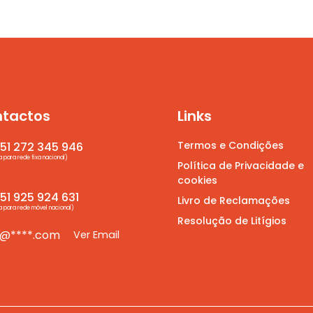
tactos
Links
Termos e Condições
51 272 345 946
para rede fixa nacional)
Política de Privacidade e
cookies
1 925 924 631
Livro de Reclamações
para rede móvel nacional)
Resolução de Litígios
*@****.com
Ver Email