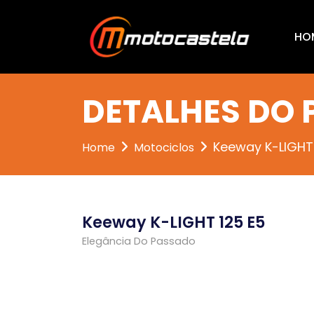
HO
DETALHES DO
Keeway K-LIGHT
Home
Motociclos
Keeway K-LIGHT 125 E5
Elegância Do Passado