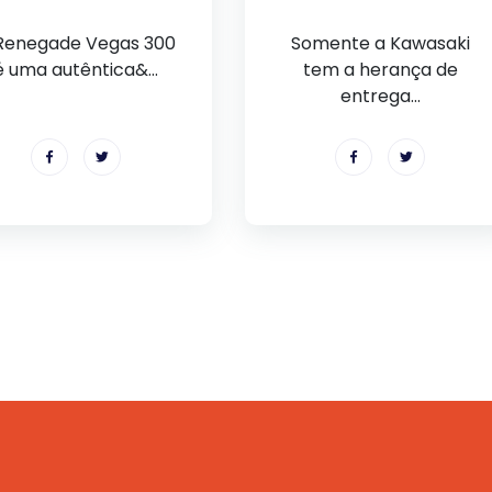
Renegade Vegas 300
Somente a Kawasaki
é uma autêntica&...
tem a herança de
entrega...