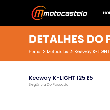
HO
DETALHES DO
Keeway K-LIGHT
Home
Motociclos
Keeway K-LIGHT 125 E5
Elegância Do Passado