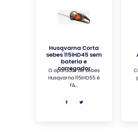
Husqvarna Corta
sebes 115iHD45 sem
bateria e
carregador
O aparador de sebes
C
Husqvarna 115iHD55 é
f&...