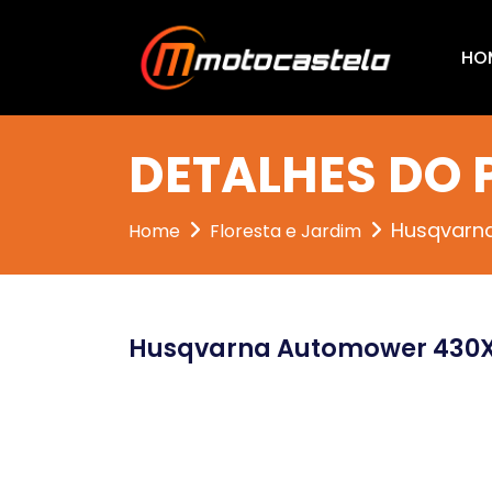
HO
DETALHES DO
Husqvarn
Home
Floresta e Jardim
Husqvarna Automower 430