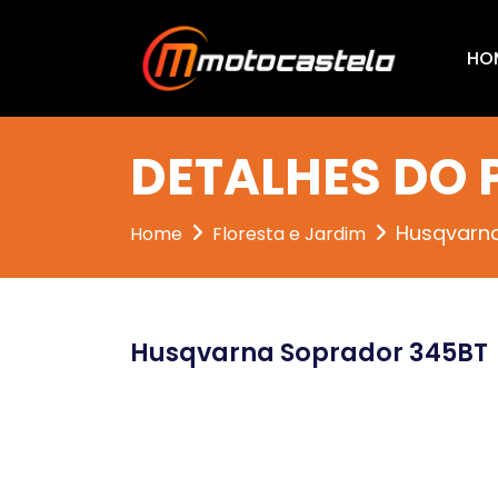
HO
DETALHES DO
Husqvarn
Home
Floresta e Jardim
Husqvarna Soprador 345BT