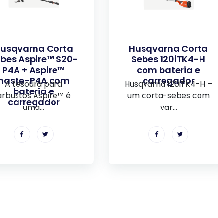
usqvarna Corta
Husqvarna Corta
bes Aspire™ S20-
Sebes 120iTK4-H
P4A + Aspire™
com bateria e
haste-P4A com
carregador
A tesoura para
Husqvarna 120iTK4-H –
bateria e
arbustos Aspire™ é
um corta-sebes com
carregador
uma...
var...