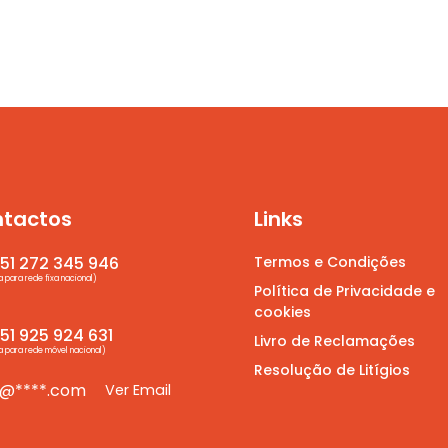
tactos
Links
Termos e Condições
51 272 345 946
para rede fixa nacional)
Política de Privacidade e
cookies
1 925 924 631
Livro de Reclamações
para rede móvel nacional)
Resolução de Litígios
*@****.com
Ver Email