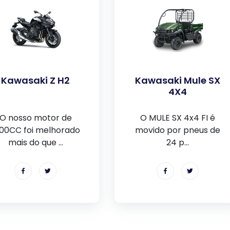
Kawasaki Z H2
Kawasaki Mule SX
4X4
O nosso motor de
O MULE SX 4x4 FI é
000CC foi melhorado
movido por pneus de
mais do que ...
24 p...