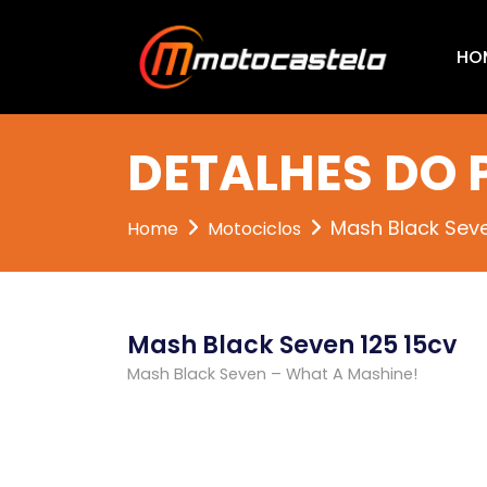
HO
DETALHES DO
Mash Black Seve
Home
Motociclos
Mash Black Seven 125 15cv
Mash Black Seven – What A Mashine!