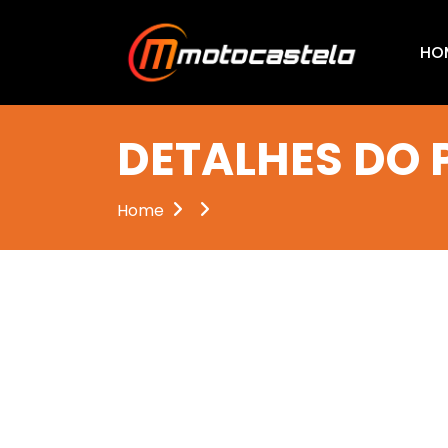
HO
DETALHES DO
Home