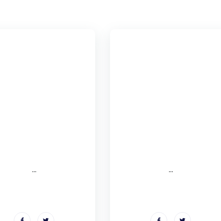
...
...