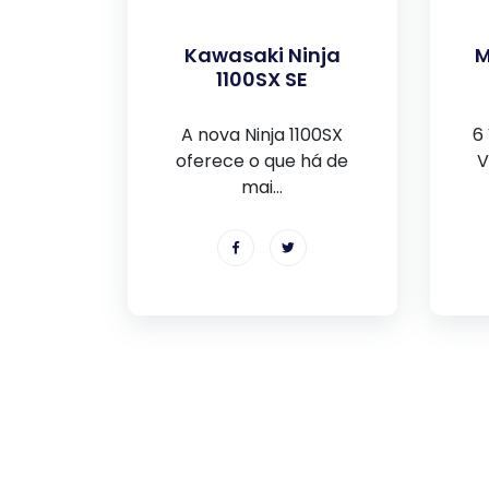
Kawasaki Ninja
M
1100SX SE
A nova Ninja 1100SX
6
oferece o que há de
V
mai...