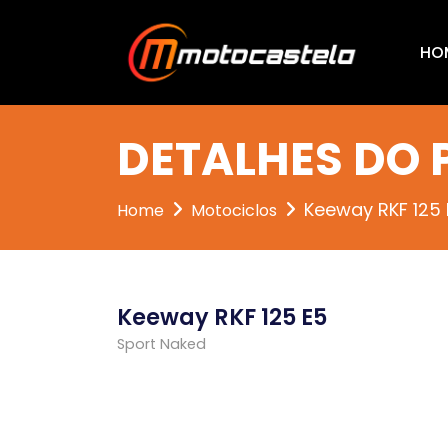
HO
DETALHES DO
Keeway RKF 125 
Home
Motociclos
Keeway RKF 125 E5
Sport Naked