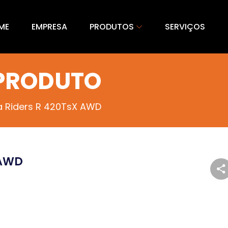
ME
EMPRESA
PRODUTOS
SERVIÇOS
 PRODUTO
 Riders R 420TsX AWD
 AWD