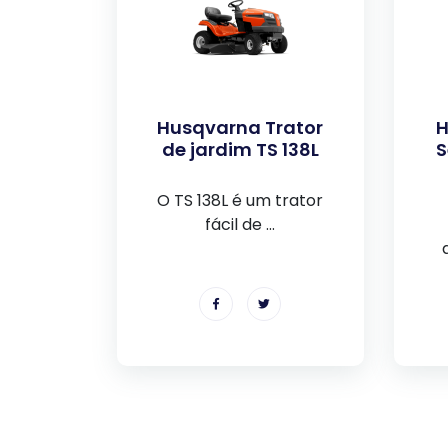
Husqvarna Trator
H
de jardim TS 138L
S
O TS 138L é um trator
fácil de ...