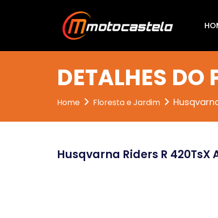
HO
DETALHES DO
Husqvarna
Home
Floresta e Jardim
Husqvarna Riders R 420TsX