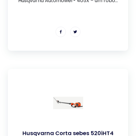
Husqvarna Automower® 405X – um robô...
Husqvarna Corta sebes 520iHT4