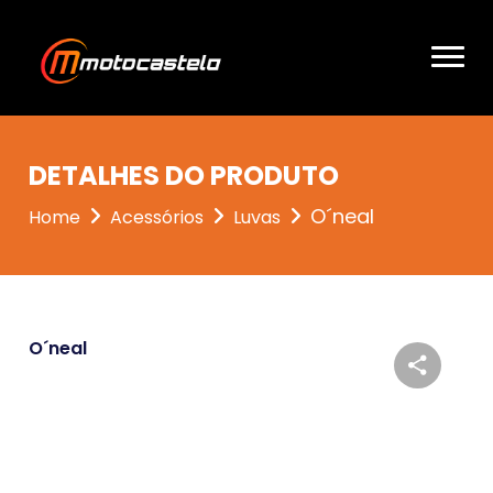
DETALHES DO PRODUTO
O´neal
Home
Acessórios
Luvas
O´neal