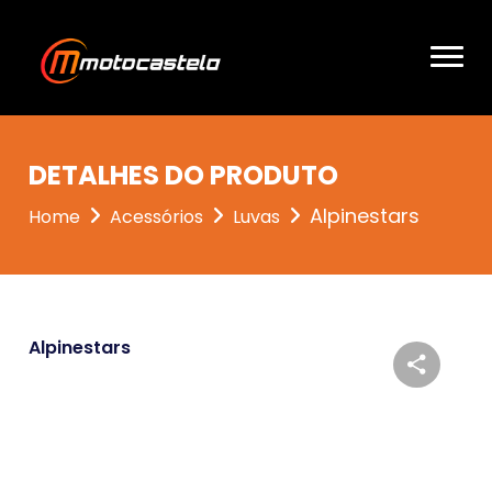
DETALHES DO PRODUTO
Alpinestars
Home
Acessórios
Luvas
Alpinestars