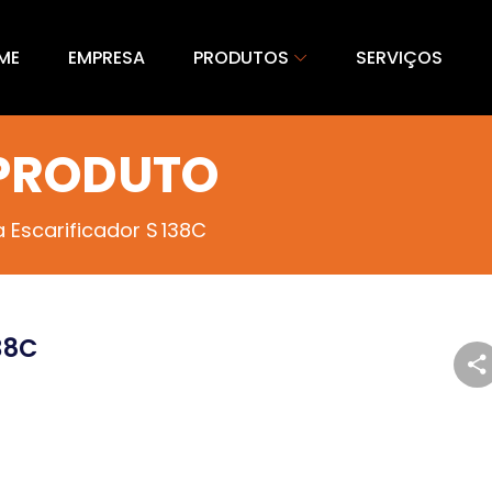
ME
EMPRESA
PRODUTOS
SERVIÇOS
 PRODUTO
 Escarificador S 138C
38C