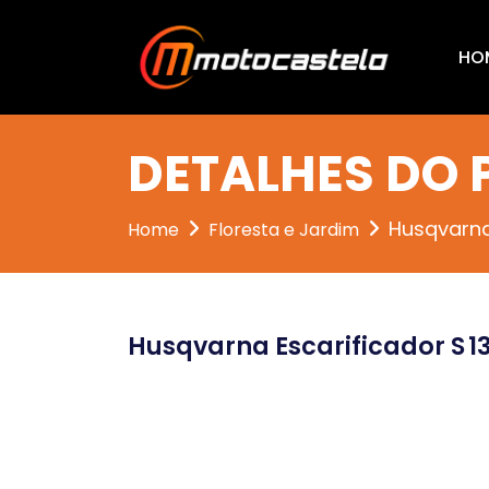
HO
DETALHES DO
Husqvarna
Home
Floresta e Jardim
Husqvarna Escarificador S 1