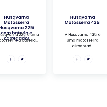
Husqvarna
Husqvarna
Motosserra
Motosserra 435i
Husqvarna 225i
com bateria e
Husqvarna 225i é uma
A Husqvarna 435i é
carregador
tosserra a bateria...
uma motosserra
alimentad...