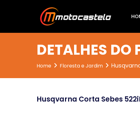
HO
DETALHES DO
Husqvarna
Home
Floresta e Jardim
Husqvarna Corta Sebes 522