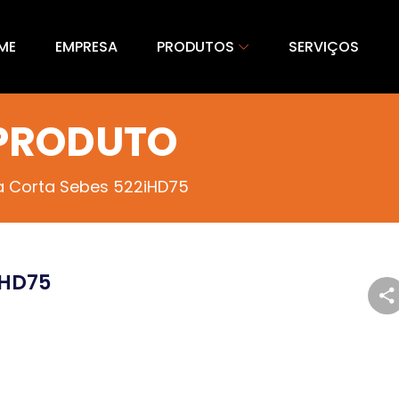
ME
EMPRESA
PRODUTOS
SERVIÇOS
 PRODUTO
 Corta Sebes 522iHD75
iHD75