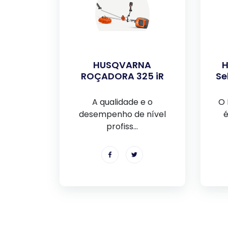
HUSQVARNA
H
ROÇADORA 325 iR
Se
A qualidade e o
O 
desempenho de nível
é
profiss...