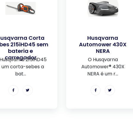
usqvarna Corta
Husqvarna
bes 215iHD45 sem
Automower 430X
bateria e
NERA
carregador
Husqvarna 215iHD45
O Husqvarna
 um corta-sebes a
Automower® 430X
bat...
NERA é um r...