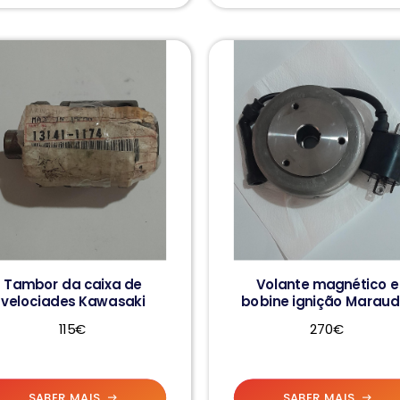
Tambor da caixa de
Volante magnético e
velociades Kawasaki
bobine ignição Maraud
115€
270€
SABER MAIS
SABER MAIS