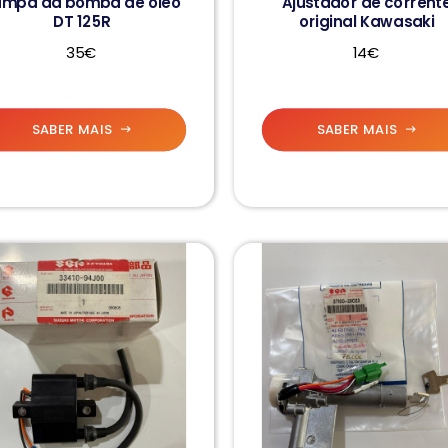
ampa da bomba de óleo
Ajustador de corrent
DT 125R
original Kawasaki
35€
14€
SABER MAIS
SABER MAIS