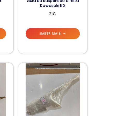
e
Guia da suspensão direita
Kawasaki KX
21€
SABER MAIS