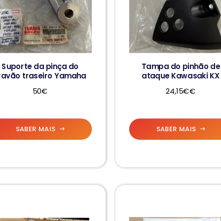
Suporte da pinça do
Tampa do pinhão de
ravão traseiro Yamaha
ataque Kawasaki KX
50€
24,15€€
SABER MAIS
SABER MAIS