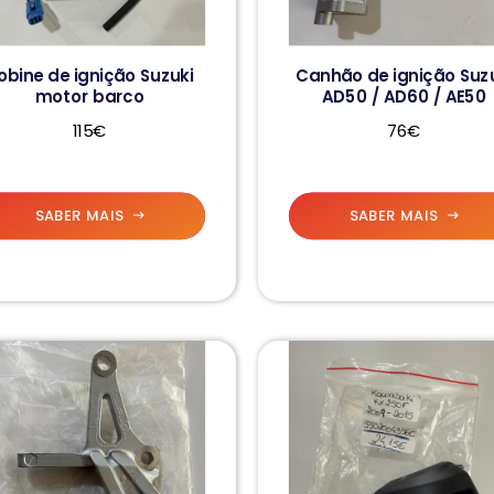
obine de ignição Suzuki
Canhão de ignição Suz
motor barco
AD50 / AD60 / AE50
115€
76€
SABER MAIS
SABER MAIS