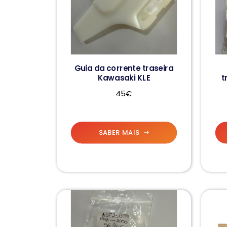
Guia da corrente traseira
Kawasaki KLE
t
45€
SABER MAIS