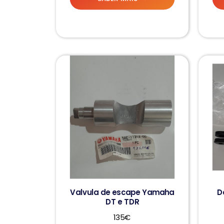
Valvula de escape Yamaha
D
DT e TDR
135€