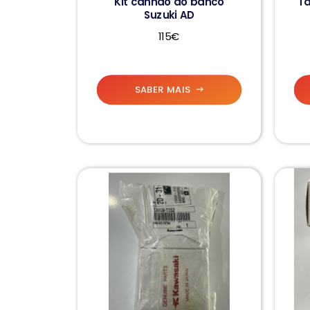
Kit canhão do banco
T
Suzuki AD
115€
SABER MAIS