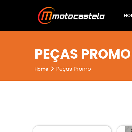
entrou 4
HO
PEÇAS PROMO
Peças Promo
Home