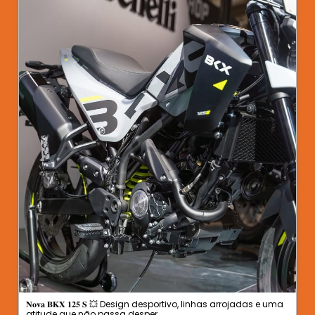
𝐍𝐨𝐯𝐚 𝐁𝐊𝐗 𝟏𝟐𝟓 𝐒 💥 Design desportivo, linhas arrojadas e uma
atitude que não passa desper...