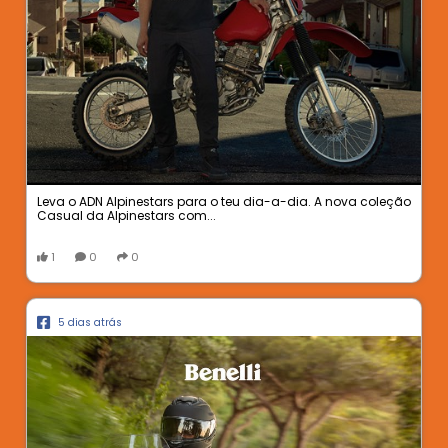
Leva o ADN Alpinestars para o teu dia-a-dia. A nova coleção
Casual da Alpinestars com...
1
0
0
5 dias atrás