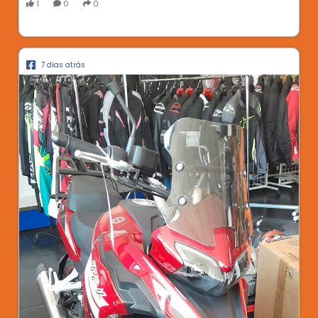
1
0
0
7 dias atrás