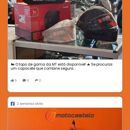
🏍️ O topo de gama da MT está disponível! 🔥 Se procuras
um capacete que combine segura...
5
0
0
2 semanas atrás