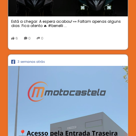
Está a chegar. A espera acabou! 👀 Faltam apenas alguns
dias. Fica atento 🔥 #benelli ...
6
0
0
3 semanas atrás