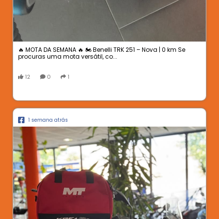
🔥 MOTA DA SEMANA 🔥 🏍️ Benelli TRK 251 – Nova | 0 km Se
procuras uma mota versátil, co...
12
0
1
1 semana atrás